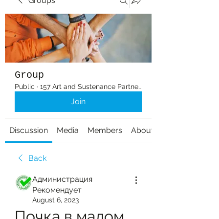
Groups
Group
Public
·
157 Art and Sustenance Partners
Join
Discussion
Media
Members
About
Back
Администрация
Рекомендует
August 6, 2023
Почка в малом 