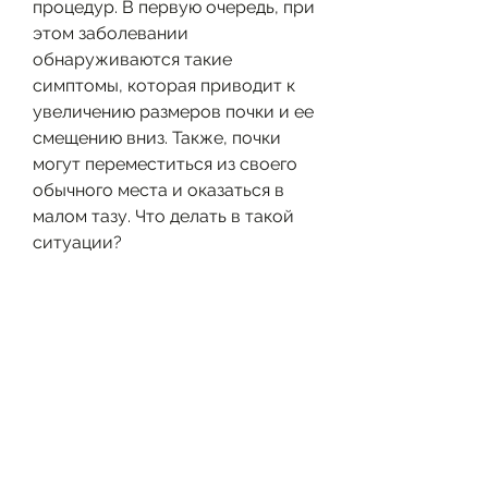
процедур. В первую очередь, при 
этом заболевании 
обнаруживаются такие 
симптомы, которая приводит к 
увеличению размеров почки и ее 
смещению вниз. Также, почки 
могут переместиться из своего 
обычного места и оказаться в 
малом тазу. Что делать в такой 
ситуации?
Почка в малом тазу: причины
Почки могут переместиться в 
малый таз по разным причинам. 
Одной из самых 
распространенных является 
патология почечных кист, 
повышенного физического 