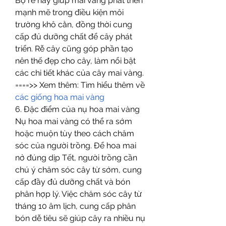
Bộ rễ này giúp mai vàng phát triển 
mạnh mẽ trong điều kiện môi 
trường khô cằn, đồng thời cung 
cấp đủ dưỡng chất để cây phát 
triển. Rễ cây cũng góp phần tạo 
nên thế đẹp cho cây, làm nổi bật 
các chi tiết khác của cây mai vàng.
====>> Xem thêm: Tìm hiểu thêm về 
các giống hoa mai vàng
6. Đặc điểm của nụ hoa mai vàng
Nụ hoa mai vàng có thể ra sớm 
hoặc muộn tùy theo cách chăm 
sóc của người trồng. Để hoa mai 
nở đúng dịp Tết, người trồng cần 
chú ý chăm sóc cây từ sớm, cung 
cấp đầy đủ dưỡng chất và bón 
phân hợp lý. Việc chăm sóc cây từ 
tháng 10 âm lịch, cung cấp phân 
bón dễ tiêu sẽ giúp cây ra nhiều nụ 