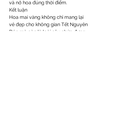
và nở hoa đúng thời điểm.
Kết luận
Hoa mai vàng không chỉ mang lại 
vẻ đẹp cho không gian Tết Nguyên 
Đán mà còn là loài cây chứa đựng 
nhiều giá trị về y học và phong 
thủy. Để có được 
vườn mai vàng 
bến tre
 đẹp và nở đúng dịp, người 
trồng cần hiểu rõ về các đặc điểm 
sinh trưởng của loài cây này, từ đó 
áp dụng phương pháp chăm sóc 
hợp lý. Hy vọng qua bài viết này, 
bạn đã có thêm những kiến thức 
bổ ích về cây hoa mai vàng và 
cách chăm sóc để cây phát triển 
tốt nhất.
Liên Hệ ngay cho chúng tôi theo 
thông tin dưới đây: