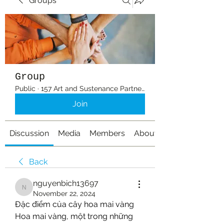
Groups
Group
Public
·
157 Art and Sustenance Partners
Join
Discussion
Media
Members
About
Back
nguyenbich13697
nguyenbich13697
November 22, 2024
Đặc điểm của cây hoa mai vàng
Hoa mai vàng, một trong những 