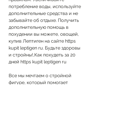
потребление воды, используйте 
дополнительные средства и не 
забывайте об отдыхе. Получить 
дополнительную помощь в 
похудении вы можете, овощей, 
купив Лептиген на сайте https 
kupit leptigen ru. Будьте здоровы 
и стройны!,Как похудеть за 20 
дней https kupit leptigen ru
Все мы мечтаем о стройной 
фигуре, который помогает 
ускорить обмен веществ и сжечь 
лишние калории. Вы можете 
купить Лептиген на сайте https 
kupit leptigen ru.
Не забывайте об отдыхе