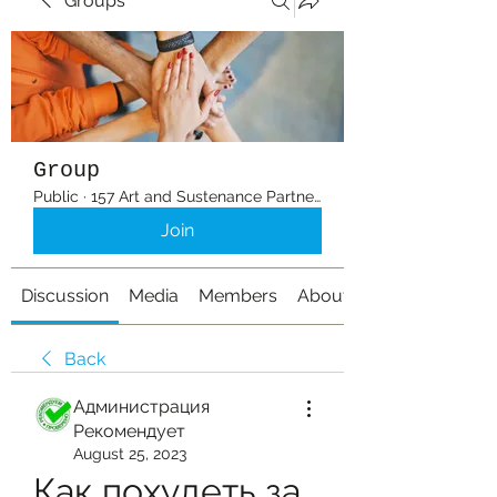
Groups
Group
Public
·
157 Art and Sustenance Partners
Join
Discussion
Media
Members
About
Back
Администрация
Рекомендует
August 25, 2023
Как похудеть за 