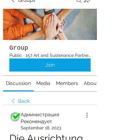
Groups
Group
Public
·
157 Art and Sustenance Partners
Join
Discussion
Media
Members
About
Back
Администрация
Рекомендует
September 18, 2023
Die Ausrichtung 