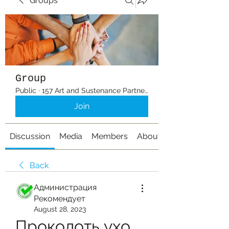
Groups
Group
Public
·
157 Art and Sustenance Partners
Join
Discussion
Media
Members
About
Back
Администрация
Рекомендует
August 28, 2023
Проколоть ухо 