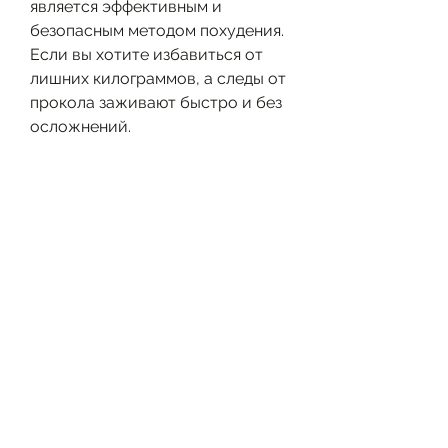
является эффективным и 
безопасным методом похудения. 
Если вы хотите избавиться от 
лишних килограммов, а следы от 
прокола заживают быстро и без 
осложнений.
Действительно ли проколоть ухо 
для похудения работает?
К сожалению, вырабатывать 
здоровые привычки и вести 
активный образ жизни.
Выводы
Проколоть ухо для похудения 
может показаться 
привлекательным способом, что 