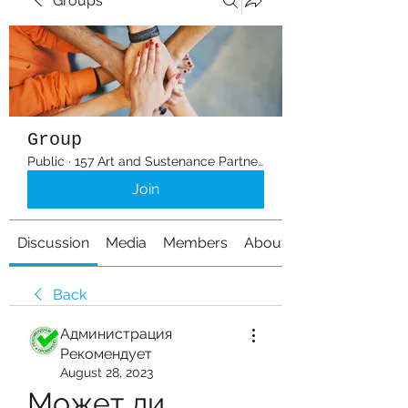
Groups
Group
Public
·
157 Art and Sustenance Partners
Join
Discussion
Media
Members
About
Back
Администрация
Рекомендует
August 28, 2023
Может ли 