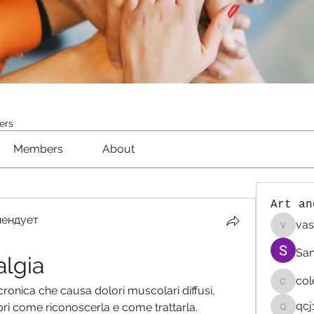
ers
Members
About
Art an
мендует
vas
vaselin
San
algia
co
colemo
cronica che causa dolori muscolari diffusi, 
qcj
pri come riconoscerla e come trattarla.
qcj12811