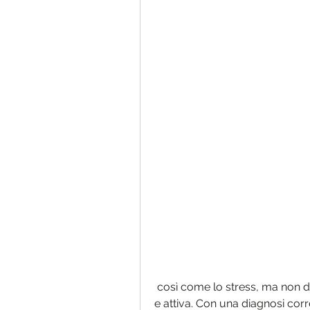
 così come lo stress, ma non deve impedire ai pazienti di vivere una vita piena 
e attiva. Con una diagnosi corre