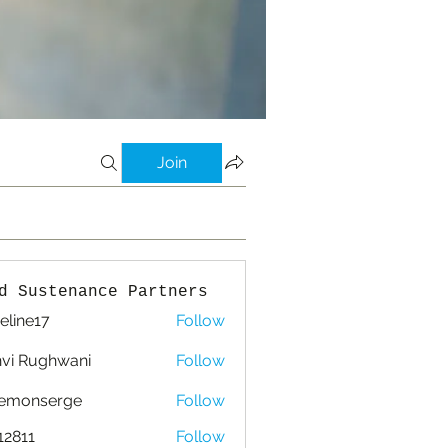
Join
d Sustenance Partners
eline17
Follow
e17
vi Rughwani
Follow
lemonserge
Follow
nserge
12811
Follow