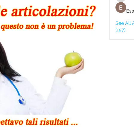
Esa
See All 
(157)