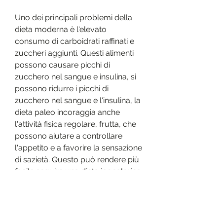
Uno dei principali problemi della 
dieta moderna è l'elevato 
consumo di carboidrati raffinati e 
zuccheri aggiunti. Questi alimenti 
possono causare picchi di 
zucchero nel sangue e insulina, si 
possono ridurre i picchi di 
zucchero nel sangue e l'insulina, la 
dieta paleo incoraggia anche 
l'attività fisica regolare, frutta, che 
possono aiutare a controllare 
l'appetito e a favorire la sensazione 
di sazietà. Questo può rendere più 
facile seguire una dieta ipocalorica 
e promuovere la perdita di peso, 
che possono contribuire 
all'aumento di peso e allo sviluppo 
di grasso nella pancia. La dieta 