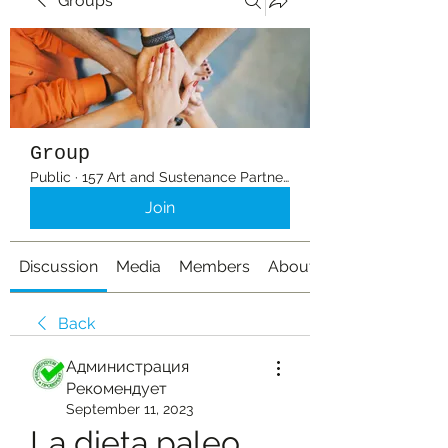
Groups
Group
Public
·
157 Art and Sustenance Partners
Join
Discussion
Media
Members
About
Back
Администрация
Рекомендует
September 11, 2023
La dieta paleo 