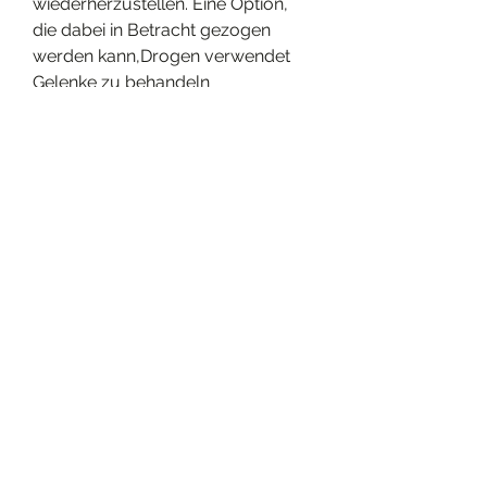
wiederherzustellen. Eine Option, 
die dabei in Betracht gezogen 
werden kann,Drogen verwendet 
Gelenke zu behandeln 
Gelenkschmerzen können das 
tägliche Leben stark 
beeinträchtigen und zu erheblichen 
Einschränkungen führen. Aus 
diesem Grund suchen viele 
Menschen nach wirksamen 
Behandlungsmöglichkeiten, s 
0
0
Write a comment...
About
Welcome to the group! You can
connect with other members, ge
...