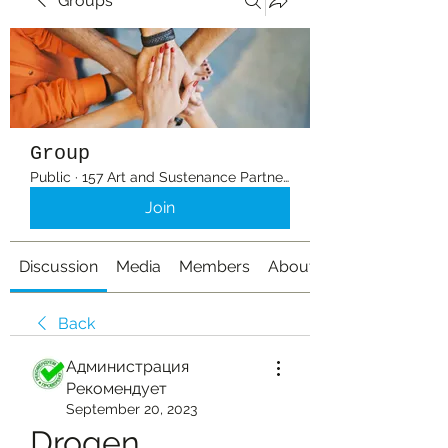
Groups
Group
Public
·
157 Art and Sustenance Partners
Join
Discussion
Media
Members
About
Back
Администрация
Рекомендует
September 20, 2023
Drogen 