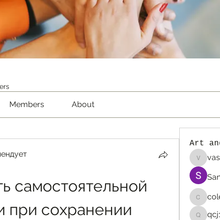
ers
Members
About
Art an
мендует
vas
vaselin
San
ь самостоятельной 
co
colemo
 при сохранении 
qcj
qcj12811