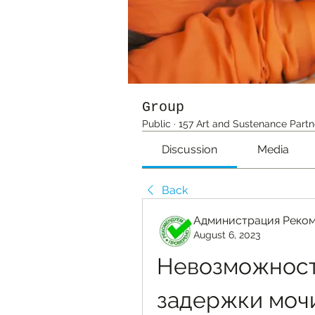
Group
Public
·
157 Art and Sustenance Partn
Discussion
Media
Back
Администрация Реко
August 6, 2023
Невозможност
задержки мочи