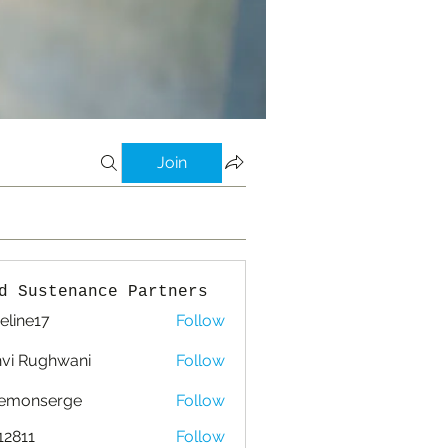
Join
d Sustenance Partners
eline17
Follow
e17
vi Rughwani
Follow
lemonserge
Follow
nserge
12811
Follow