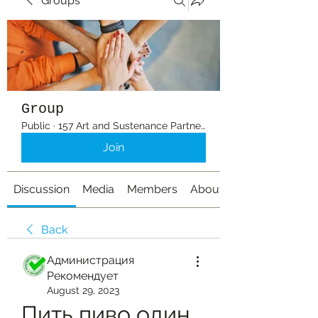
Groups
Group
Public
·
157 Art and Sustenance Partners
Join
Discussion
Media
Members
About
Back
Администрация
Рекомендует
August 29, 2023
Пить пиво один 