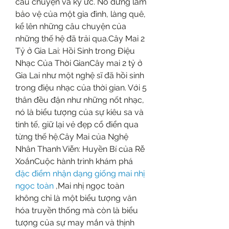
câu chuyện và ký ức. Nó đứng làm 
bảo vệ của một gia đình, làng quê, 
kể lên những câu chuyện của 
những thế hệ đã trải qua.Cây Mai 2 
Tỷ ở Gia Lai: Hồi Sinh trong Điệu 
Nhạc Của Thời GianCây mai 2 tỷ ở 
Gia Lai như một nghệ sĩ đã hồi sinh 
trong điệu nhạc của thời gian. Với 5 
thân đều đặn như những nốt nhạc, 
nó là biểu tượng của sự kiêu sa và 
tinh tế, giữ lại vẻ đẹp cổ điển qua 
từng thế hệ.Cây Mai của Nghệ 
Nhân Thanh Viễn: Huyền Bí của Rễ 
XoắnCuộc hành trình khám phá 
đặc điểm nhận dạng giống mai nhị 
ngọc toàn
 ,Mai nhị ngọc toàn 
không chỉ là một biểu tượng văn 
hóa truyền thống mà còn là biểu 
tượng của sự may mắn và thịnh 