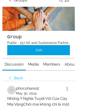
Groups
Group
Public
·
157 Art and Sustenance Partners
Join
Discussion
Media
Members
About
Back
phocohanoi2
phocohanoi2
May 30, 2024
Những Ý Nghĩa Tuyệt Vời Của Cây 
Mai VàngChơi mai không chỉ là một 