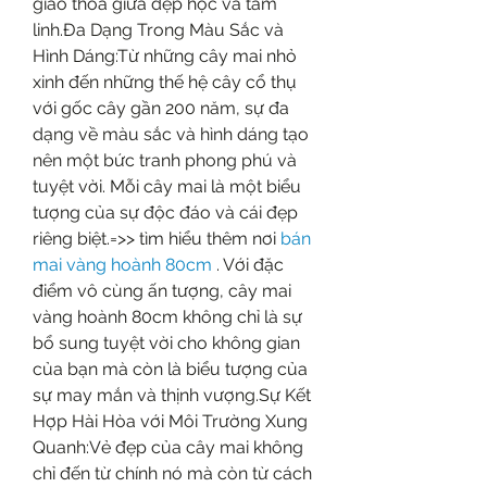
giao thoa giữa đẹp học và tâm 
linh.Đa Dạng Trong Màu Sắc và 
Hình Dáng:Từ những cây mai nhỏ 
xinh đến những thế hệ cây cổ thụ 
với gốc cây gần 200 năm, sự đa 
dạng về màu sắc và hình dáng tạo 
nên một bức tranh phong phú và 
tuyệt vời. Mỗi cây mai là một biểu 
tượng của sự độc đáo và cái đẹp 
riêng biệt.=>> tìm hiểu thêm nơi 
bán 
mai vàng hoành 80cm
 . Với đặc 
điểm vô cùng ấn tượng, cây mai 
vàng hoành 80cm không chỉ là sự 
bổ sung tuyệt vời cho không gian 
của bạn mà còn là biểu tượng của 
sự may mắn và thịnh vượng.Sự Kết 
Hợp Hài Hòa với Môi Trường Xung 
Quanh:Vẻ đẹp của cây mai không 
chỉ đến từ chính nó mà còn từ cách 