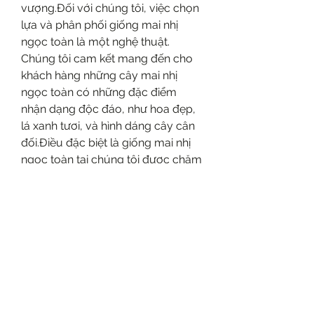
vượng.Đối với chúng tôi, việc chọn 
lựa và phân phối giống mai nhị 
ngọc toàn là một nghệ thuật.
Chúng tôi cam kết mang đến cho 
khách hàng những cây mai nhị 
ngọc toàn có những đặc điểm 
nhận dạng độc đáo, như hoa đẹp, 
lá xanh tươi, và hình dáng cây cân 
đối.Điều đặc biệt là giống mai nhị 
ngọc toàn tại chúng tôi được chăm 
sóc và phát triển với sự đầu tư kỹ 
thuật cao, đảm bảo sức khỏe và sự 
phát triển mạnh mẽ. Đ
ội ngũ chuyên gia của chúng tôi sẽ 
hỗ trợ bạn trong quá trình chọn lựa 
và tư vấn về cách chăm sóc để 
cây phát triển tốt nhất.Những cây 
mai vàng tại Việt Nam không chỉ là 
những tác phẩm nghệ thuật thiên 